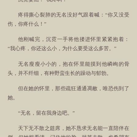
疼得撕心裂肺的无名没好气跟着喊：“你又没受
伤，你疼什么！”
他刚喊完，沉霓一手将他搂进怀里紧紧抱着：
“我心疼，你还这么小，为什么要受这么多苦。”
无名瘦瘦小小的，抱在怀里能摸到他嶙峋的骨
头，并不纤细，有种野蛮生长的躁动与郁勃。
但在她的怀里，那些疏狂通通凋敝，唯恐伤到了
她。
“无名，留在我身边吧。”
天下无不散之筵席，她不恳求无名能一直陪伴在