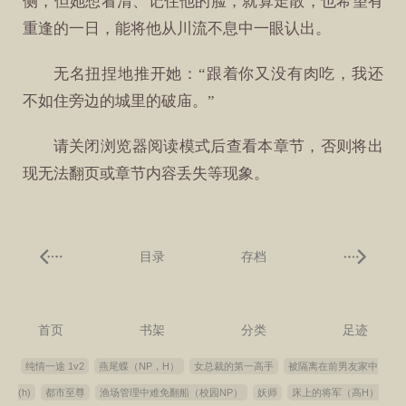
侧，但她想看清、记住他的脸，就算走散，也希望有
重逢的一日，能将他从川流不息中一眼认出。
无名扭捏地推开她：“跟着你又没有肉吃，我还
不如住旁边的城里的破庙。”
请关闭浏览器阅读模式后查看本章节，否则将出
现无法翻页或章节内容丢失等现象。
目录
存档
首页
书架
分类
足迹
纯情一途 1v2
燕尾蝶（NP，H）
女总裁的第一高手
被隔离在前男友家中
(h)
都市至尊
渔场管理中难免翻船（校园NP）
妖师
床上的将军（高H）