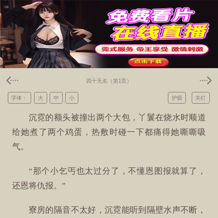
四十无名（第1页）
字体：
大
中
小
护眼
关灯
沉霓的额头被撞出两个大包，丫鬟在烧水时顺道
给她煮了两个鸡蛋，热敷时碰一下都痛得她嘶嘶吸
气。
“那个小乞丐也太过分了，不懂恩图报就算了，
还恩将仇报。”
寮房的隔音不太好，沉霓能听到隔壁水声不断，