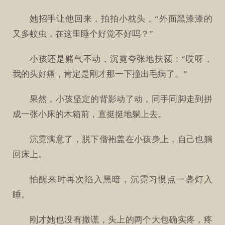
她招手让他回来，拍拍小枕头，“外面黑漆漆的
又多蚊虫，在这里睡个好觉不好吗？”
小孩还是赌气不动，沉霓夸张地扶额：“哎呀，
我的头好痛，肯定是刚才那一下撞出毛病了。”
果然，小孩坚定的背影动了动，同手同脚走到拼
成一张小床的木箱前，直挺挺地躺上去。
沉霓满意了，脱下僧袍盖在小孩身上，自己也躺
回床上。
怕醒来时再次陷入黑暗，沉霓习惯点一盏灯入
睡。
刚才她也没有撒谎，头上的两个大包确实疼，疼