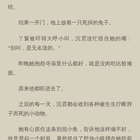
经。
结果一开门，地上放着一只死掉的兔子。
丫鬟被吓得大呼小叫，沉霓连忙捂住她的嘴：
“别叫，是无名送的。”
昨晚她抱怨寺庙里什么都好，就是没肉吃比较难
捱。
原来他都听进去了。
之后的每一天，沉霓都会收到各种被生生拧断脖
子而死的小动物。
她有心抓住这条别扭小鱼，告诉他这样做不好，
故意早起一个时辰，果然抓住了想放小狐狸在她阶前