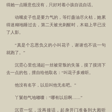
得她一点睡意也没有，只好对着小孩自说自话。
动嘴皮子也是要力气的，等灯盏油尽火枯，她累
得迷糊地睡过去，第二天被光刺醒时，木箱上早已没
了人影。
“真是个忘恩负义的小叫花子，谢谢也不说一句
就跑了。”
沉霓心里也涌起一丝被背叛的失落，摸了摸消下
去一点的包，擅自给他取名：“叫花子多难听。
他没有名字，以后叫他无名吧。”
丫鬟怨气地嘟囔：“哪有以后啊……”
沉霓一怔，没再接话，起身开门准备到大殿听