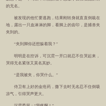
的无名。
被发现的他忙要逃跑，结果刚转身就直直倒栽在
地，露出一只血淋淋的脚，看脚上的齿印，是捕兽夹
夹到的。
“夹到脚你还想躲着我？”
明明是在控诉，可沉霓一开口就忍不住哭起来，
哭得无名紧张又莫名其妙。
“是我被夹，你哭什么。”
侍卫有上好的金疮药，撒下去时无名忍不住倒吸
凉气，引得哭声更大。
沉霓委屈：“我疼啊！”