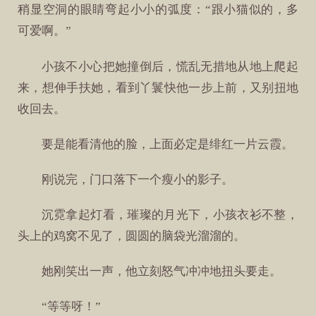
稍显空洞的眼睛弯起小小的弧度：“跟小猫似的，多
可爱啊。”
小孩不小心把她撞倒后，慌乱无措地从地上爬起
来，想伸手扶她，看到丫鬟快他一步上前，又别扭地
收回去。
要是能看清他的脸，上面必定是绯红一片云霞。
刚说完，门口落下一个瘦小的影子。
沉霓拿起灯看，璀璨的月光下，小孩衣衫不整，
头上的鸡窝不见了，圆圆的脑袋光溜溜的。
她刚笑出一声，他立刻怒气冲冲地扭头要走。
“等等呀！”