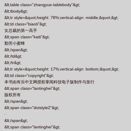
&lt;table class="zhangyue-tablebody"&gt;
高手唐迁全集
女总裁的第一高手作者有乐封神榜
女总裁的第一高手唐迁
&lt;tbody&gt;
苏
女总裁的第一高手境界划分
女总裁的第一高手免费阅读全文
&lt;tr style=&quot;height: 78%;vertical-align: middle;&quot;&gt;
&lt;td class="biaoti"&gt;
女总裁的第一高手
&lt;span class="kaiti"&gt;
勤劳小蜜蜂
&lt;/span&gt;
&lt;/td&gt;
&lt;/tr&gt;
&lt;tr style=&quot;height: 17%;vertical-align: bottom;&quot;&gt;
&lt;td class="copyright"&gt;
本书由有乐中文网授权掌阅科技电子版制作与发行
&lt;span class="lantinghei"&gt;
版权所有
&lt;/span&gt;
&lt;span class="dotstyle2"&gt;
·
&lt;/span&gt;
&lt;span class="lantinghei"&gt;