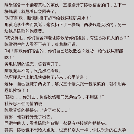
隔壁宿舍一个染着黄毛的家伙，直接踹开了陈歌宿舍的门，丢下一
块钱后，就翘着口袋回去了。
“对了陈歌，顺便到楼下超市给我买瓶矿泉水！”
那黄毛学生去而复返，这次扔下了三块钱，两块钱是买水的，另一
块钱是陈歌的跑腿费。
“我说黄毛，你们宿舍咋老让陈歌给你们跑腿，有这么欺负人的么？”
陈歌宿舍的人看不下去了，冷着脸问道。
“呵！陈歌你们宿舍的，你们自己还没数么？这货，给他钱屎都能
吃！”
黄毛讥讽的说完，笑着离开了。
陈歌充耳不闻，只是涨红着脸。
他弯腰从地上把几块钱捡了起来，心里暗道：
这样，自己就赚了两块了，够买三个馒头跟一包咸菜的，就不用再
忍饥挨饿了！
“陈歌……你别去，你要没钱咱们兄弟借你，不用还！”
社长忍不住同情的说。
陈歌苦笑的摇摇头，“谢了社长……”
言罢，他就转身走了出去。
同宿舍的人，看着陈歌的背影，都是有些怜悯的摇摇头。
其实，陈歌也不想给人跑腿，也想和别人一样，快快乐乐的在大学