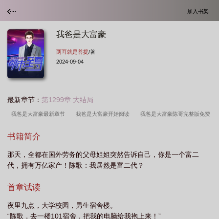
加入书架
我爸是大富豪
两耳就是菩提
/著
2024-09-04
最新章节：
第1299章 大结局
我爸是大富豪最新章节
我爸是大富豪开始阅读
我爸是大富豪陈哥完整版免费
阅读
我爸是大富豪百度百科
我爸是大富豪陈歌
我爸是大富豪但瞒着我穷养
书籍简介
我的
我爸是大富豪笔趣阁
我爸是大富豪免费阅读全集
我爸是大富豪免费阅
那天，全都在国外劳务的父母姐姐突然告诉自己，你是一个富二
读
我爸是大富豪 笔趣阁
我爸是大富豪短剧
我爸是大富豪漫画
我爸是
代，拥有万亿家产！陈歌：我居然是富二代？
大富豪全文免费阅读
我爸是大富豪陈歌马晓楠
我爸是大富豪怎么不更新
了
我爸是大富豪完整版
我爸是大富豪在线观看
我爸是大富豪免费
我爸
首章试读
是亿万富豪
原来我爸是大富豪
我爸是大富豪陈哥
夜里九点，大学校园，男生宿舍楼。
“陈歌，去一楼101宿舍，把我的电脑给我抱上来！”