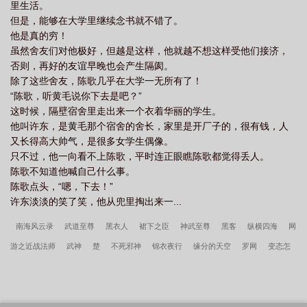
里生活。
但是，能够在大学里继续念书就不错了。
他是真的穷！
虽然舍友们对他极好，但越是这样，他就越不想这样受他们接济，
否则，再好的友谊早晚也会产生隔阂。
除了这些舍友，陈歌几乎在大学一无所有了！
“陈歌，听黄毛说你下去是吧？”
这时候，隔壁宿舍里走出来一个衣着华丽的学生。
他叫许东，是黄毛那个宿舍的舍长，家里是开厂子的，很有钱，人
又长得高大帅气，是很多女学生偶像。
只不过，他一向看不上陈歌，平时连正眼瞧陈歌都觉得丢人。
陈歌不知道他喊自己什么事。
陈歌点头，“嗯，下去！”
许东淡淡的笑了笑，他从兜里掏出来一...
南海风云录
武道至尊
黑衣人
裙下之臣
神武至尊
黑客
纵横四海
网
游之近战法师
武神
楚
不死邪神
锦衣夜行
缘分的天空
罗网
变态怎
样都不算ooc【】
双喜盈门
宠妃
百鬼夜行
宅男女神
我的野蛮女友
香
江小警花继承豪门幼崽后祝晴笔趣阁无防盗
溯时新书推荐香江小警花继承豪门幼崽
后
星穹我生命星神开局奖励阮梅番外完整免费版
穿到古代末世前我给全村发异能